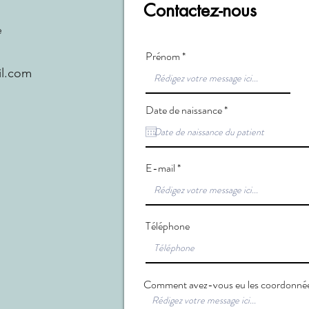
Contactez-nous
e
Prénom
il.com
r
Date de naissance
*
e
q
u
i
r
E-mail
e
d
Téléphone
Comment avez-vous eu les coordonnée