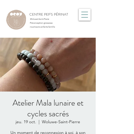
CENTRE PEP'S PÉRINAT
Woluwé-Saint-Pierre
Préconception-grossesse
nourrissons-enfants-famille
Atelier Mala lunaire et
cycles sacrés
jeu. 19 oct.
  |  
Woluwe-Saint-Pierre
Un moment de reconnexion à soi, à son