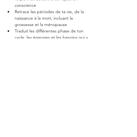
conscience
Retrace les périodes de ta vie, de la 
naissance à la mort, incluant la 
grossesse et la ménopause
Traduit les différentes phase de ton 
cycle, les énergies et les besoins qui y 
sont associées.
Partager cet événement