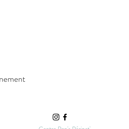
énement
Centre Pep's Périnat'