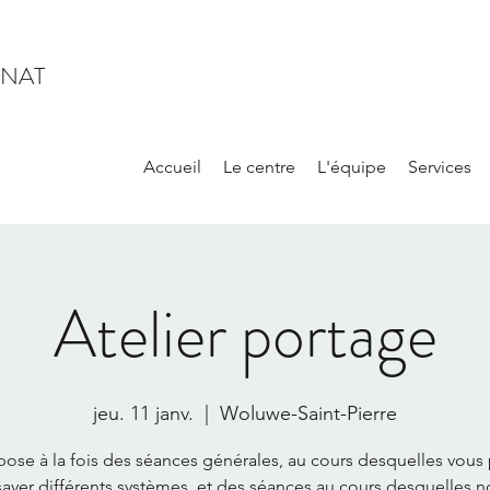
INAT
Accueil
Le centre
L'équipe
Services
Atelier portage
jeu. 11 janv.
  |  
Woluwe-Saint-Pierre
pose à la fois des séances générales, au cours desquelles vous
sayer différents systèmes, et des séances au cours desquelles n