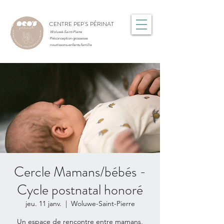
CENTRE PEP'S PÉRINAT
Woluwé-Saint-Pierre
Préconception-grossesse
nourrissons-enfants-famille
Cercle Mamans/bébés -
Cycle postnatal honoré
jeu. 11 janv.
  |  
Woluwe-Saint-Pierre
Un espace de rencontre entre mamans,