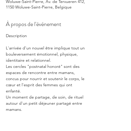
Woluwe-Saint-Pierre, Av. de Tervueren 412,
1150 Woluwe-Saint-Pierre, Belgique
À propos de l'événement
L'arrivée d'un nouvel être implique tout un 
bouleversement émotionnel, physique, 
identitaire et relationnel.
Les cercles "postnatal honoré" sont des 
espaces de rencontre entre mamans, 
concus pour nourrir et soutenir le corps, le 
cœur et l'esprit des femmes qui ont 
enfanté.
Un moment de partage, de soin, de rituel 
autour d'un petit déjeuner partagé entre 
mamans.
"Si maman va, tout va."
Un cycle comprend 4 rencontres 
organisées de manière bimensuelle (toutes 