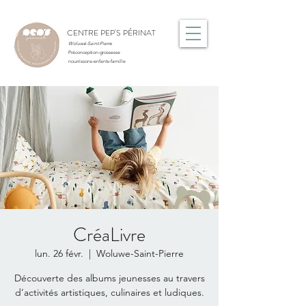
CENTRE PEP'S PÉRINAT
Woluwé-Saint-Pierre
Préconception-grossesse
nourrissons-enfants-famille
CréaLivre
lun. 26 févr.
  |  
Woluwe-Saint-Pierre
Découverte des albums jeunesses au travers
d’activités artistiques, culinaires et ludiques.