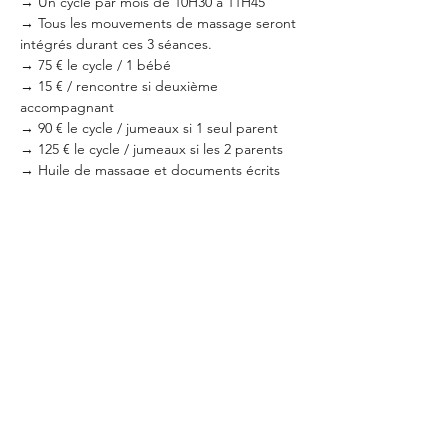
→ Un cycle par mois de 10H30 à 11H45

→ Tous les mouvements de massage seront 
intégrés durant ces 3 séances.

→ 75 € le cycle / 1 bébé

→ 15 € / rencontre si deuxième 
accompagnant

→ 90 € le cycle / jumeaux si 1 seul parent

→ 125 € le cycle / jumeaux si les 2 parents

→ Huile de massage et documents écrits 
inclus.

→ Inscription par tél : 0498/72 94 49
Partager cet événement