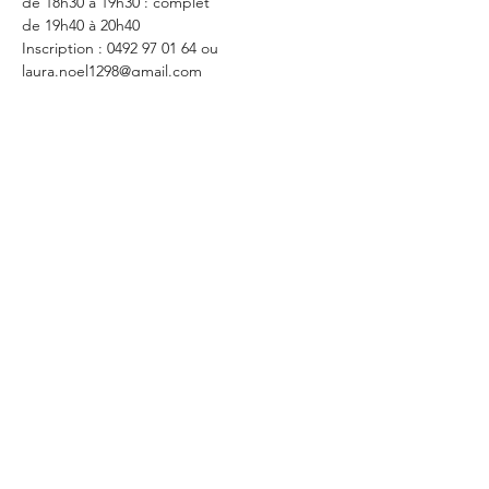
de 18h30 à 19h30 : complet 
de 19h40 à 20h40
Inscription : 0492 97 01 64 ou 
laura.noel1298@gmail.com
Partager cet événement
Centre Pep's Périnat'
©2021 par Centre Pep's.