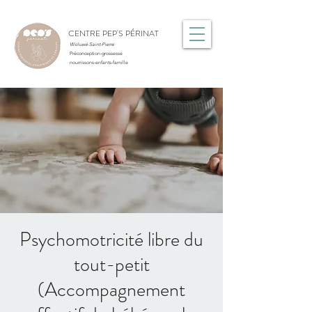
CENTRE PEP'S PÉRINAT
Woluwé-Saint-Pierre
Préconception-grossesse
nourrissons-enfants-famille
Psychomotricité libre du
tout-petit
(Accompagnement