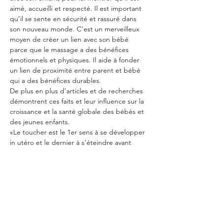
aimé, accueilli et respecté. Il est important 
qu’il se sente en sécurité et rassuré dans 
son nouveau monde. C’est un merveilleux 
moyen de créer un lien avec son bébé 
parce que le massage a des bénéfices 
émotionnels et physiques. Il aide à fonder 
un lien de proximité entre parent et bébé 
qui a des bénéfices durables.
De plus en plus d’articles et de recherches 
démontrent ces faits et leur influence sur la 
croissance et la santé globale des bébés et 
des jeunes enfants.
«Le toucher est le 1er sens à se développer 
in utéro et le dernier à s’éteindre avant 
notre mort. » La peau est notre plus grand 
organe et la première et la plus importante 
connexion de l’être humain…
Afficher plus