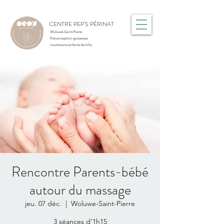
CENTRE PEP'S PÉRINAT
Woluwé-Saint-Pierre
Préconception-grossesse
nourrissons-enfants-famille
Rencontre Parents-bébé
autour du massage
jeu. 07 déc.
  |  
Woluwe-Saint-Pierre
3 séances d’1h15